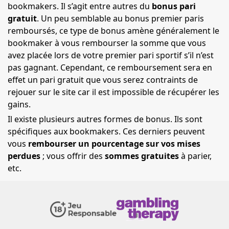
bookmakers. Il s’agit entre autres du
bonus pari
gratuit
. Un peu semblable au bonus premier paris
remboursés, ce type de bonus amène généralement le
bookmaker à vous rembourser la somme que vous
avez placée lors de votre premier pari sportif s’il n’est
pas gagnant. Cependant, ce remboursement sera en
effet un pari gratuit que vous serez contraints de
rejouer sur le site car il est impossible de récupérer les
gains.
Il existe plusieurs autres formes de bonus. Ils sont
spécifiques aux bookmakers. Ces derniers peuvent
vous
rembourser un pourcentage sur vos mises
perdues
; vous offrir des
sommes gratuites
à parier,
etc.