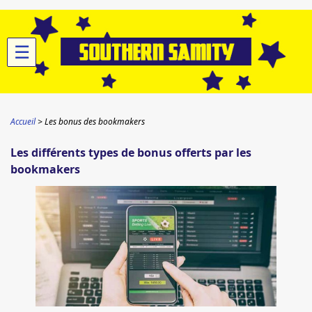
☰
Accueil
Les bonus des bookmakers
Les différents types de bonus offerts par les
bookmakers